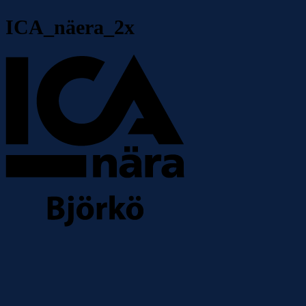
ICA_näera_2x