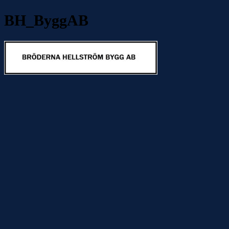
BH_ByggAB