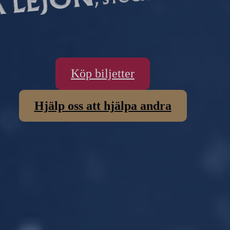
Köp biljetter
Hjälp oss att hjälpa andra